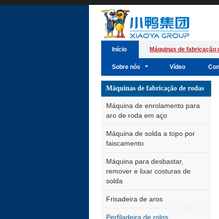
Início
Máquinas de fabricação 
Sobre nós
Vídeo
Con
Máquinas de fabricação de rodas
Máquina de enrolamento para
aro de roda em aço
Máquina de solda a topo por
faiscamento
Máquina para desbastar,
remover e lixar costuras de
solda
Frisadeira de aros
Perfiladeira de rolos