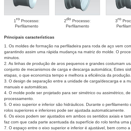
ro
do
ro
1
Processo:
2
Processo:
3
Proc
Perfilamento
Perfilamento
Perfila
Principais características
1. Os moldes de formação na perfiladeira para roda de aço vem co
garantindo assim uma rápida mudança na matriz do molde. O proce
minutos.
2. As linhas de produção de aros pequenos e grandes costumam usar
conjunto de mecanismos de carga e descarga automática; Estes sis
etapas, o que economiza tempo e melhora a eficiência da produção
3. O design de separação entre a unidade de carga/descarga e a má
manuais e automáticas.
4. O molde pode ser projetado para ser simétrico ou assimétrico,
processamento.
5. O eixo superior e inferior são hidráulicos. Durante o perfilamento
rolos superiores e inferiores pode ser ajustada automaticamente.
6. Os eixos podem ser ajustados em ambos os sentidos axiais e ta
faz com que cada parte acentuada da superfície do rolo tenha uma 
7. O espaço entre o eixo superior e inferior é ajustável, bem como 