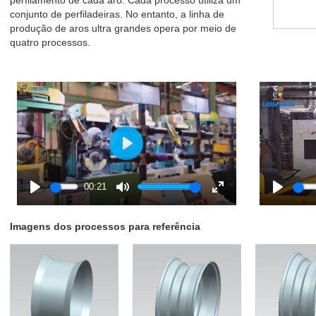
perfilamento de cada aro. Cada processo utiliza um
conjunto de perfiladeiras. No entanto, a linha de
produção de aros ultra grandes opera por meio de
quatro processos.
Play
00:21
Play
Mute
Enter
Play
fullscreen
Imagens dos processos para referência