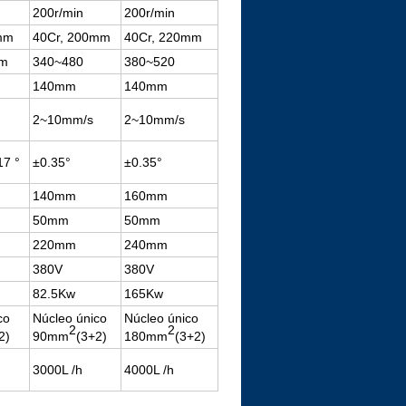
200r/min
200r/min
mm
40Cr, 200mm
40Cr, 220mm
mm
340~480
380~520
140mm
140mm
2~10mm/s
2~10mm/s
17 °
±0.35°
±0.35°
140mm
160mm
50mm
50mm
220mm
240mm
380V
380V
82.5Kw
165Kw
co
Núcleo único
Núcleo único
2
2
2)
90mm
(3+2)
180mm
(3+2)
3000L /h
4000L /h