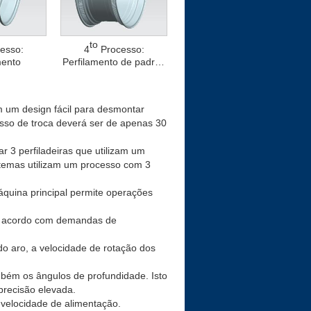
to
esso:
4
Processo:
mento
Perfilamento de padrão
anti derrapante
m um design fácil para desmontar
sso de troca deverá ser de apenas 30
 3 perfiladeiras que utilizam um
temas utilizam um processo com 3
.
quina principal permite operações
 de acordo com demandas de
 do aro, a velocidade de rotação dos
mbém os ângulos de profundidade. Isto
precisão elevada.
a velocidade de alimentação.