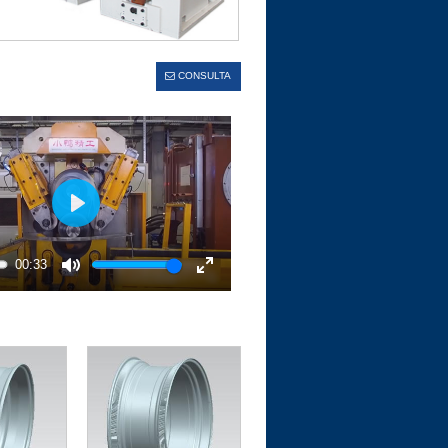
CONSULTA
Play
00:33
Mute
Enter
fullscreen