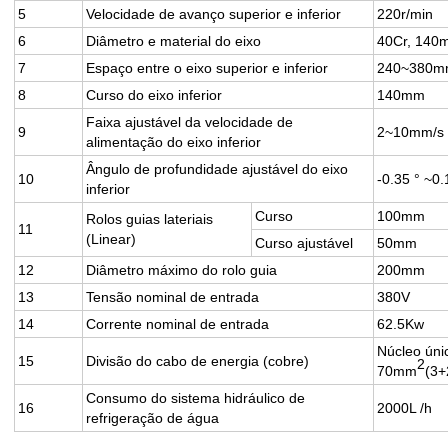
5
Velocidade de avanço superior e inferior
220r/min
6
Diâmetro e material do eixo
40Cr, 140
7
Espaço entre o eixo superior e inferior
240~380
8
Curso do eixo inferior
140mm
Faixa ajustável da velocidade de
9
2~10mm/s
alimentação do eixo inferior
Ângulo de profundidade ajustável do eixo
10
-0.35 ° ~0.
inferior
Curso
100mm
Rolos guias lateriais
11
(Linear)
Curso ajustável
50mm
12
Diâmetro máximo do rolo guia
200mm
13
Tensão nominal de entrada
380V
14
Corrente nominal de entrada
62.5Kw
Núcleo úni
15
Divisão do cabo de energia (cobre)
2
70mm
(3+
Consumo do sistema hidráulico de
16
2000L /h
refrigeração de água