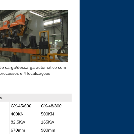
e carga/descarga automático com
processos e 4 localizações
s
GX-45/600
GX-48/800
400KN
500KN
82.5Kw
165Kw
670mm
900mm